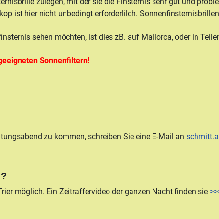
ernisbrille zulegen, mit der sie die Finsternis sehr gut und pro
op ist hier nicht unbedingt erforderlilch. Sonnenfinsternisbrill
nsternis sehen möchten, ist dies zB. auf Mallorca, oder in Teil
geeigneten Sonnenfiltern!
htungsabend zu kommen, schreiben Sie eine E-Mail an
schmitt.a
 ?
rier möglich. Ein Zeitraffervideo der ganzen Nacht finden sie
>>