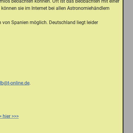
blemlos beoachten können. Oft ist das Beobachten mit einer
en können sie im Internet bei allen Astronomiehändlern
en von Spanien möglich. Deutschland liegt leider
lb@t-online.de
.
> hier >>>