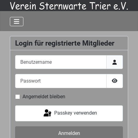
Login für registrierte Mitglieder
Benutzername
Passwort
Passwort 
Angemeldet bleiben
Passkey verwenden
Anmelden