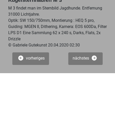
M 3 findet man im Sternbild Jagdhunde. Entfernung
31000 Lichtjahre.
Optik: SW 150/750mm, Montierung : HEQ 5 pro,
Guiding: MGEN II, Dithering, Kamera: EOS 600Da, Filter
LPS D1 Eine Sammlung 62 x 240 s, Darks, Flats, 2x
Drizzle
© Gabriele Gutekunst 20.04.2020 02:30
vorheriges
nächstes