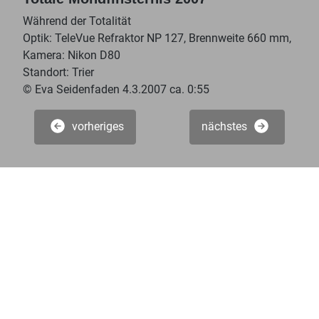
Während der Totalität
Optik: TeleVue Refraktor NP 127, Brennweite 660 mm,
Kamera: Nikon D80
Standort: Trier
© Eva Seidenfaden 4.3.2007 ca. 0:55
vorheriges
nächstes