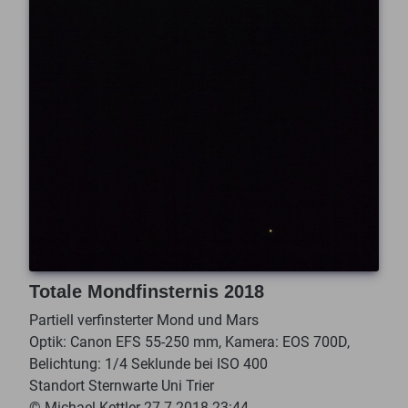
Totale Mondfinsternis 2018
Partiell verfinsterter Mond und Mars
Optik: Canon EFS 55-250 mm, Kamera: EOS 700D,
Belichtung: 1/4 Seklunde bei ISO 400
Standort Sternwarte Uni Trier
© Michael Kettler 27.7.2018 23:44