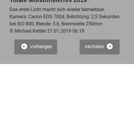
Totale Mondfinsternis 2019
Das erste Licht macht sich wieder bemerkbar.
Kamera: Canon EOS 700d, Belichtung: 2,5 Sekunden
bei ISO 800, Blende: 5.6, Brennweite 250mm
© Michael Kettler 21.01.2019 06:19
vorheriges
nächstes