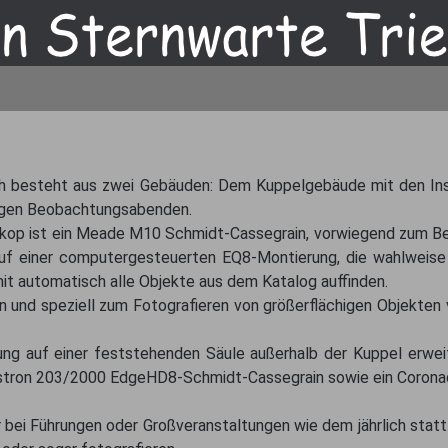
rsch besteht aus zwei Gebäuden: Dem Kuppelgebäude mit den I
angen Beobachtungsabenden.
eskop ist ein Meade M10 Schmidt-Cassegrain, vorwiegend zum
uf einer computergesteuerten EQ8-Montierung, die wahlweise 
t automatisch alle Objekte aus dem Katalog auffinden.
nd speziell zum Fotografieren von größerflächigen Objekten ver
g auf einer feststehenden Säule außerhalb der Kuppel erweit
lestron 203/2000 EdgeHD8-Schmidt-Cassegrain sowie ein Corona
 bei Führungen oder Großveranstaltungen wie dem jährlich statt