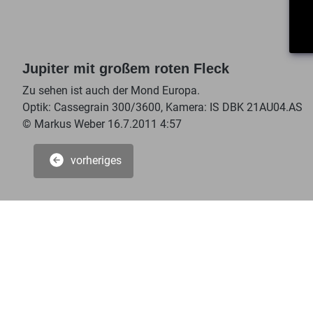
Jupiter mit großem roten Fleck
Zu sehen ist auch der Mond Europa.
Optik: Cassegrain 300/3600, Kamera: IS DBK 21AU04.AS
© Markus Weber 16.7.2011 4:57
vorheriges